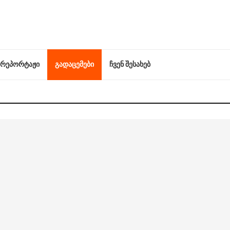
რეპორტაჟი
გადაცემები
ჩვენ შესახებ