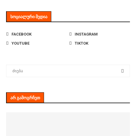
ᲡᲝᲪᲘᲐᲚᲣᲠᲘ ᲛᲔᲓᲘᲐ
FACEBOOK
INSTAGRAM
YOUTUBE
TIKTOK
ᲐᲠ ᲒᲐᲛᲝᲒᲠᲩᲔᲗ