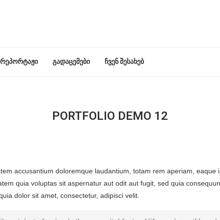
რეპორტაჟი
გადაცემები
ჩვენ შესახებ
PORTFOLIO DEMO 12
ptatem accusantium doloremque laudantium, totam rem aperiam, eaque ipsa
tem quia voluptas sit aspernatur aut odit aut fugit, sed quia consequu
a dolor sit amet, consectetur, adipisci velit.