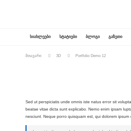
სიახლეები
სტატიები
ბლოგი
გაზეთი
მთავარი
3D
Portfolio Demo 12
Sed ut perspiciatis unde omnis iste natus error sit volu
beatae vitae dicta sunt explicabo. Nemo enim ipsam lupta
nesciunt. Neque porro quisquam est, qui dolorem ipsum qui