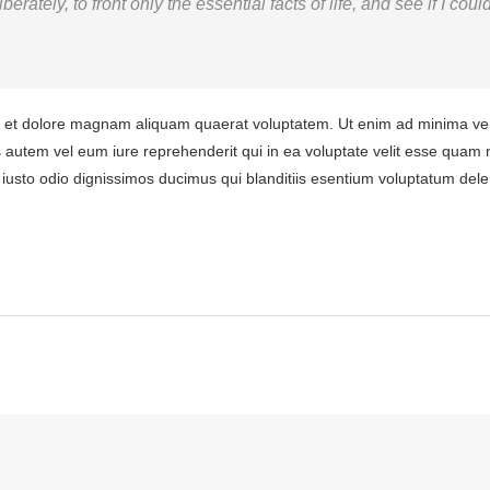
rately, to front only the essential facts of life, and see if I cou
et dolore magnam aliquam quaerat voluptatem. Ut enim ad minima venia
autem vel eum iure reprehenderit qui in ea voluptate velit esse quam n
iusto odio dignissimos ducimus qui blanditiis esentium voluptatum dele