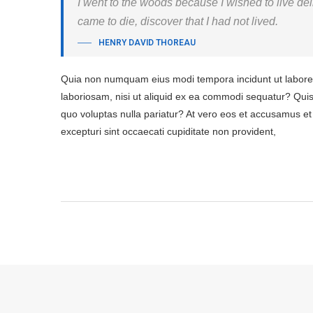
I went to the woods because I wished to live delibe
came to die, discover that I had not lived.
HENRY DAVID THOREAU
Quia non numquam eius modi tempora incidunt ut labore 
laboriosam, nisi ut aliquid ex ea commodi sequatur? Quis 
quo voluptas nulla pariatur? At vero eos et accusamus et 
excepturi sint occaecati cupiditate non provident,