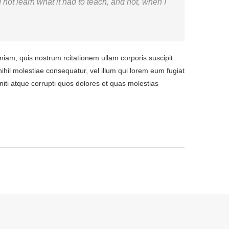
ld not learn what it had to teach, and not, when I
m, quis nostrum rcitationem ullam corporis suscipit
ihil molestiae consequatur, vel illum qui lorem eum fugiat
niti atque corrupti quos dolores et quas molestias