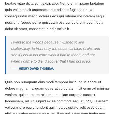
beatae vitae dicta sunt explicabo. Nemo enim ipsam luptatem
quia voluptas sit aspernatur aut odit aut fugit, sed quia
consequuntur magni dolores eos qui ratione voluptatem sequi
nesciunt. Neque porro quisquam est, qui dolorem ipsum quia
dolor sit amet, consectetur, adipisci velit.
I went to the woods because I wished to live
deliberately, to front only the essential facts of life, and
see if I could not learn what it had to teach, and not,
when I came to die, discover that I had not lived.
HENRY DAVID THOREAU
Quia non numquam eius modi tempora incidunt ut labore et
dolore magnam aliquam quaerat voluptatem. Ut enim ad minima
veniam, quis nostrum rcitationem ullam corporis suscipit
laboriosam, nisi ut aliquid ex ea commodi sequatur? Quis autem
vel eum iure reprehenderit qui in ea voluptate velit esse quam
nihil molestiae consequatur, vel illum qui lorem eum fugiat quo