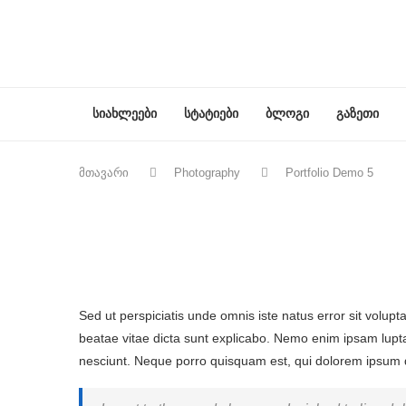
სიახლეები
სტატიები
ბლოგი
გაზეთი
მთავარი
Photography
Portfolio Demo 5
Sed ut perspiciatis unde omnis iste natus error sit volu
beatae vitae dicta sunt explicabo. Nemo enim ipsam lupta
nesciunt. Neque porro quisquam est, qui dolorem ipsum qui