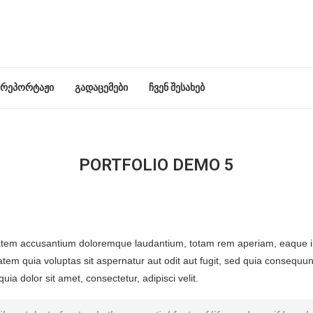
რეპორტაჟი
გადაცემები
ჩვენ შესახებ
PORTFOLIO DEMO 5
ptatem accusantium doloremque laudantium, totam rem aperiam, eaque ipsa
tem quia voluptas sit aspernatur aut odit aut fugit, sed quia consequu
a dolor sit amet, consectetur, adipisci velit.