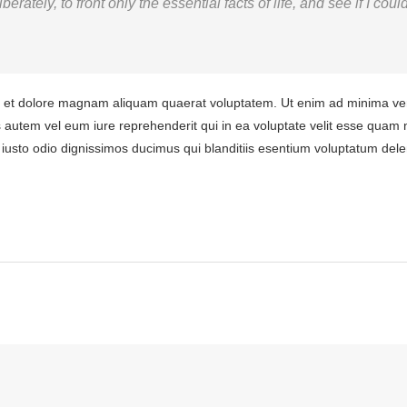
rately, to front only the essential facts of life, and see if I cou
et dolore magnam aliquam quaerat voluptatem. Ut enim ad minima venia
autem vel eum iure reprehenderit qui in ea voluptate velit esse quam n
iusto odio dignissimos ducimus qui blanditiis esentium voluptatum dele