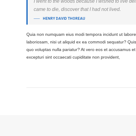
I went to the woods because I wished to live delibe
came to die, discover that I had not lived.
HENRY DAVID THOREAU
Quia non numquam eius modi tempora incidunt ut labore 
laboriosam, nisi ut aliquid ex ea commodi sequatur? Quis 
quo voluptas nulla pariatur? At vero eos et accusamus et 
excepturi sint occaecati cupiditate non provident,