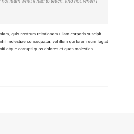
ld not learn what it had to teach, and not, when I
m, quis nostrum rcitationem ullam corporis suscipit
ihil molestiae consequatur, vel illum qui lorem eum fugiat
niti atque corrupti quos dolores et quas molestias