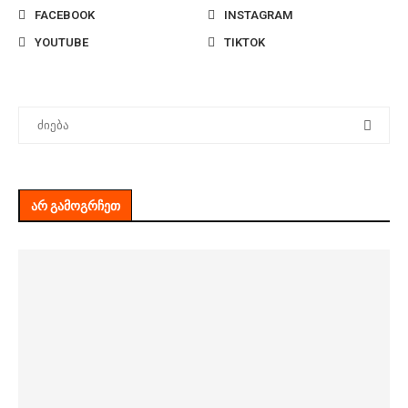
FACEBOOK
INSTAGRAM
YOUTUBE
TIKTOK
ᲐᲠ ᲒᲐᲛᲝᲒᲠᲩᲔᲗ