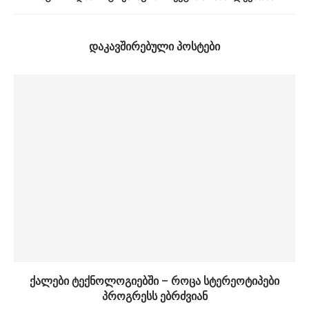
ᲓᲐᲙᲐᲕᲨᲘᲠᲔᲑᲣᲚᲘ ᲞᲝᲡᲢᲔᲑᲘ
ქალები ტექნოლოგიებში – როცა სტერეოტიპები
პროგრესს ებრძვიან