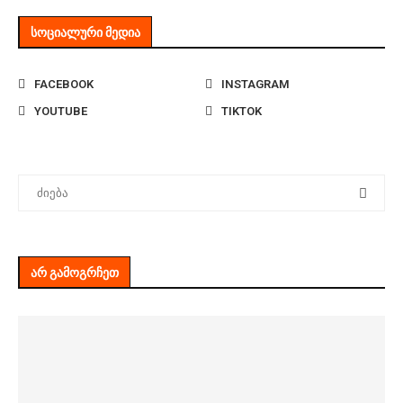
ᲡᲝᲪᲘᲐᲚᲣᲠᲘ ᲛᲔᲓᲘᲐ
FACEBOOK
INSTAGRAM
YOUTUBE
TIKTOK
ᲐᲠ ᲒᲐᲛᲝᲒᲠᲩᲔᲗ