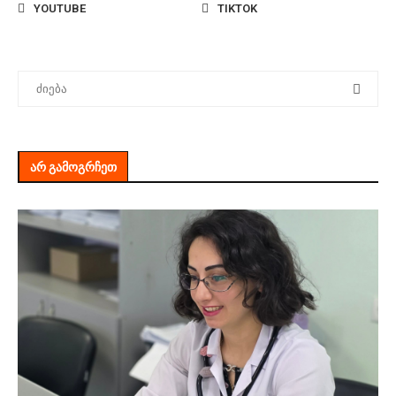
YOUTUBE
TIKTOK
ᲐᲠ ᲒᲐᲛᲝᲒᲠᲩᲔᲗ