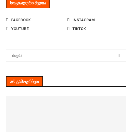
ᲡᲝᲪᲘᲐᲚᲣᲠᲘ ᲛᲔᲓᲘᲐ
FACEBOOK
INSTAGRAM
YOUTUBE
TIKTOK
ᲐᲠ ᲒᲐᲛᲝᲒᲠᲩᲔᲗ