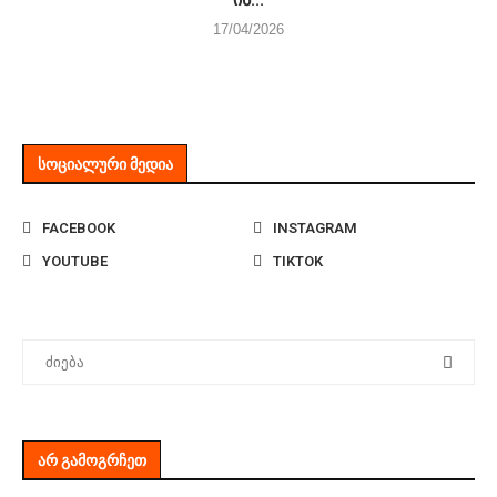
17/04/2026
ᲡᲝᲪᲘᲐᲚᲣᲠᲘ ᲛᲔᲓᲘᲐ
FACEBOOK
INSTAGRAM
YOUTUBE
TIKTOK
ᲐᲠ ᲒᲐᲛᲝᲒᲠᲩᲔᲗ