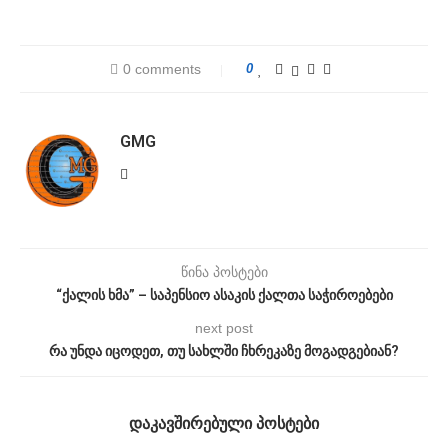
0 comments
0
GMG
წინა პოსტები
“ქალის ხმა” – საპენსიო ასაკის ქალთა საჭიროებები
next post
რა უნდა იცოდეთ, თუ სახლში ჩხრეკაზე მოგადგებიან?
ᲓᲐᲙᲐᲕᲨᲘᲠᲔᲑᲣᲚᲘ ᲞᲝᲡᲢᲔᲑᲘ