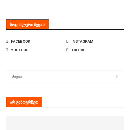
ᲡᲝᲪᲘᲐᲚᲣᲠᲘ ᲛᲔᲓᲘᲐ
FACEBOOK
INSTAGRAM
YOUTUBE
TIKTOK
ᲐᲠ ᲒᲐᲛᲝᲒᲠᲩᲔᲗ