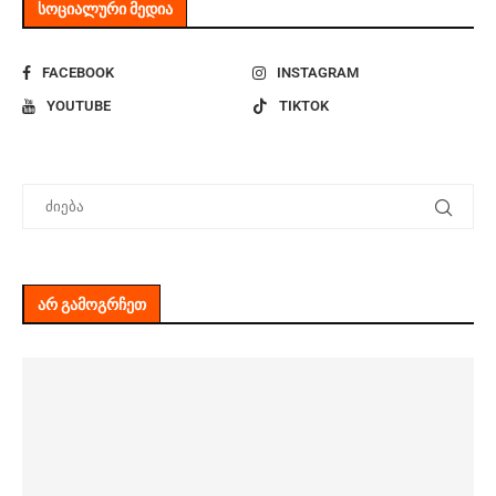
ᲡᲝᲪᲘᲐᲚᲣᲠᲘ ᲛᲔᲓᲘᲐ
FACEBOOK
INSTAGRAM
YOUTUBE
TIKTOK
ᲐᲠ ᲒᲐᲛᲝᲒᲠᲩᲔᲗ