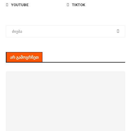
YOUTUBE
TIKTOK
ᲐᲠ ᲒᲐᲛᲝᲒᲠᲩᲔᲗ