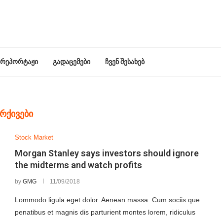
რეპორტაჟი
გადაცემები
ჩვენ შესახებ
ᲐᲠᲥᲘᲕᲔᲑᲘ
Stock Market
Morgan Stanley says investors should ignore
the midterms and watch profits
by
GMG
11/09/2018
Lommodo ligula eget dolor. Aenean massa. Cum sociis que
penatibus et magnis dis parturient montes lorem, ridiculus