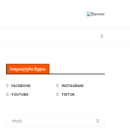
ᲡᲝᲪᲘᲐᲚᲣᲠᲘ ᲛᲔᲓᲘᲐ
FACEBOOK
INSTAGRAM
YOUTUBE
TIKTOK