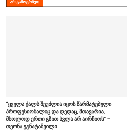
ᲐᲠ ᲒᲐᲛᲝᲒᲠᲩᲔᲗ
“ყველა ქალს შეუძლია იყოს წარმატებული
პროფესიონალიც და დედაც, მთავარია,
მხოლოდ ერთი გზით სვლა არ აირჩიოს” –
თეონა ეგნატაშვილი