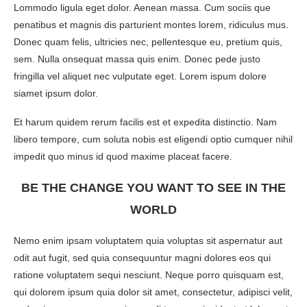
Lommodo ligula eget dolor. Aenean massa. Cum sociis que
penatibus et magnis dis parturient montes lorem, ridiculus mus.
Donec quam felis, ultricies nec, pellentesque eu, pretium quis,
sem. Nulla onsequat massa quis enim. Donec pede justo
fringilla vel aliquet nec vulputate eget. Lorem ispum dolore
siamet ipsum dolor.
Et harum quidem rerum facilis est et expedita distinctio. Nam
libero tempore, cum soluta nobis est eligendi optio cumquer nihil
impedit quo minus id quod maxime placeat facere.
BE THE CHANGE YOU WANT TO SEE IN THE
WORLD
Nemo enim ipsam voluptatem quia voluptas sit aspernatur aut
odit aut fugit, sed quia consequuntur magni dolores eos qui
ratione voluptatem sequi nesciunt. Neque porro quisquam est,
qui dolorem ipsum quia dolor sit amet, consectetur, adipisci velit,