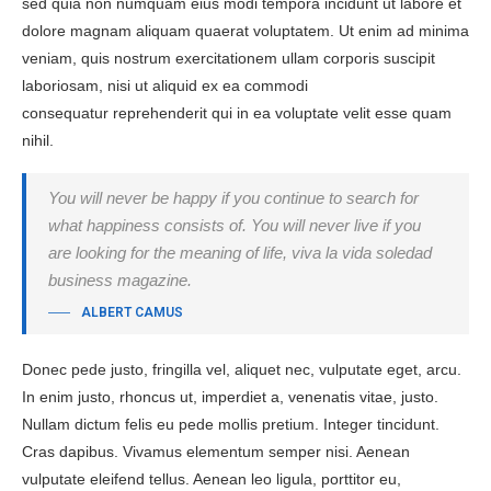
sed quia non numquam eius modi tempora incidunt ut labore et
dolore magnam aliquam quaerat voluptatem. Ut enim ad minima
veniam, quis nostrum exercitationem ullam corporis suscipit
laboriosam, nisi ut aliquid ex ea commodi
consequatur reprehenderit qui in ea voluptate velit esse quam
nihil.
You will never be happy if you continue to search for
what happiness consists of. You will never live if you
are looking for the meaning of life, viva la vida soledad
business magazine.
ALBERT CAMUS
Donec pede justo, fringilla vel, aliquet nec, vulputate eget, arcu.
In enim justo, rhoncus ut, imperdiet a, venenatis vitae, justo.
Nullam dictum felis eu pede mollis pretium. Integer tincidunt.
Cras dapibus. Vivamus elementum semper nisi. Aenean
vulputate eleifend tellus. Aenean leo ligula, porttitor eu,