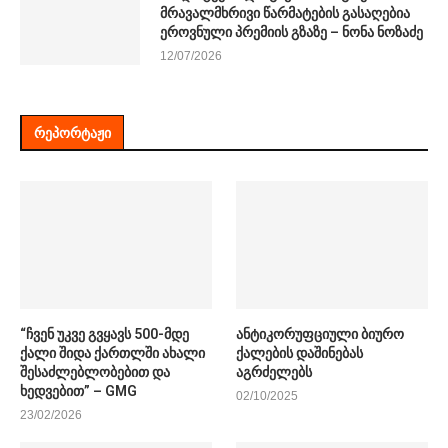
მრავალმხრივი წარმატების გასაღებია
ეროვნული პრემიის გზაზე – ნონა ნოზაძე
12/07/2026
ᲠᲔᲞᲝᲠᲢᲐᲟᲘ
“ჩვენ უკვე გვყავს 500-მდე
ანტიკორუფციული ბიურო
ქალი შიდა ქართლში ახალი
ქალების დაშინებას
შესაძლებლობებით და
აგრძელებს
ხედვებით” – GMG
02/10/2025
23/02/2026