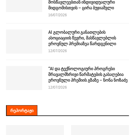
მოსწავლეებთან ინდივიდუალური
მიდგომისთვის – ცირა ბუჯიაშვლი
16/07/2026
AI გლობალური განათლების
ასოციაციის წევრი, მასწავლებლის
ეროვნულ პრემიაზეა წარდგენილი
12/07/2026
“AI და ტექნოლოგიური პროგრესი
მრავალმხრივი წარმატების გასაღებია
ეროვნული პრემიის გზაზე – ნონა ნოზაძე
12/07/2026
ᲠᲔᲞᲝᲠᲢᲐᲟᲘ