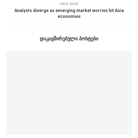
next post
Analysts diverge as emerging market worries hit Asia
economies
ᲓᲐᲙᲐᲕᲨᲘᲠᲔᲑᲣᲚᲘ ᲞᲝᲡᲢᲔᲑᲘ