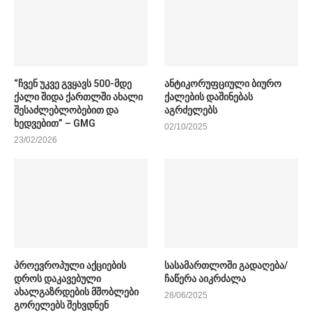
“ჩვენ უკვე გვყავს 500-მდე
ანტიკორუფციული ბიურო
ქალი შიდა ქართლში ახალი
ქალების დაშინებას
შესაძლებლობებით და
აგრძელებს
ხედვებით” – GMG
02/10/2025
23/02/2026
პროევროპული აქციების
სასამართლოში გადაღება/
დროს დაკავებული
ჩაწერა აიკრძალა
ახალგაზრდების მშობლები
28/06/2025
გორელებს შეხვდნენ