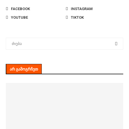
FACEBOOK
INSTAGRAM
YOUTUBE
TIKTOK
ᲐᲠ ᲒᲐᲛᲝᲒᲠᲩᲔᲗ