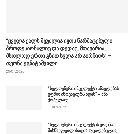
“ყველა ქალს შეუძლია იყოს წარმატებული
პროფესიონალიც და დედაც, მთავარია,
მხოლოდ ერთი გზით სვლა არ აირჩიოს” –
თეონა ეგნატაშვილი
29/07/2026
“ხელოვნური ინტელექტი სწავლებას
უფრო ინოვაციურს ხდის“ – ანა
ქობულაძე
17/07/2026
“ხელოვნური ინტელექტის ცოდნა
მასწავლებლისთვის აუცილებელია,