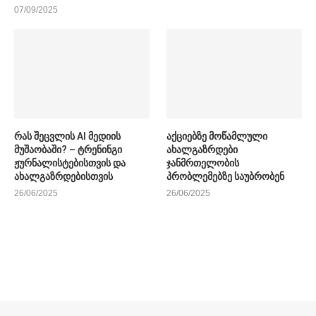
07/09/2025
რას შეცვლის AI მედიის
აქციებზე მოწამლული
მუშაობაში? – ტრენინგი
ახალგაზრდები
ჟურნალისტებისთვის და
ჯანმრთელობის
ახალგაზრდებისთვის
პრობლემებზე საუბრობენ
26/06/2025
26/06/2025