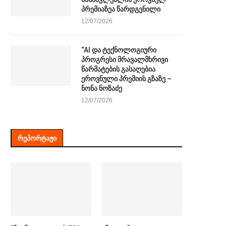
პრემიაზეა წარდგენილი
12/07/2026
“AI და ტექნოლოგიური
პროგრესი მრავალმხრივი
წარმატების გასაღებია
ეროვნული პრემიის გზაზე –
ნონა ნოზაძე
12/07/2026
ᲠᲔᲞᲝᲠᲢᲐᲟᲘ