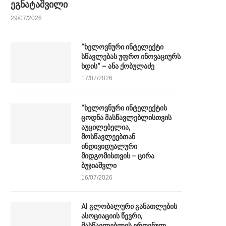
ეგნატაშვილი
29/07/2026
“ხელოვნური ინტელექტი
სწავლებას უფრო ინოვაციურს
ხდის“ – ანა ქობულაძე
17/07/2026
“ხელოვნური ინტელექტის
ცოდნა მასწავლებლისთვის
აუცილებელია,
მოსწავლეებთან
ინდივიდუალური
მიდგომისთვის – ცირა
ბუჯიაშვლი
16/07/2026
AI გლობალური განათლების
ასოციაციის წევრი,
მასწავლებლის ეროვნულ