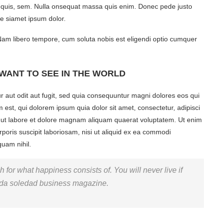
um quis, sem. Nulla onsequat massa quis enim. Donec pede justo
re siamet ipsum dolor.
 Nam libero tempore, cum soluta nobis est eligendi optio cumquer
WANT TO SEE IN THE WORLD
 aut odit aut fugit, sed quia consequuntur magni dolores eos qui
est, qui dolorem ipsum quia dolor sit amet, consectetur, adipisci
 ut labore et dolore magnam aliquam quaerat voluptatem. Ut enim
oris suscipit laboriosam, nisi ut aliquid ex ea commodi
quam nihil.
 for what happiness consists of. You will never live if
 vida soledad business magazine.