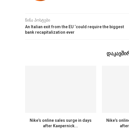
წინა პოსტები
An Italian exit from the EU ‘could require the biggest
bank recapitalization ever
ᲓᲐᲙᲐᲕᲨᲘ
Nike’s online sales surge in days
Nike’s onlin
after Kaepernick...
afte