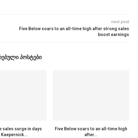
next post
Five Below soars to an all-time high after strong sales
boost earnings
ᲠᲔᲑᲣᲚᲘ ᲞᲝᲡᲢᲔᲑᲘ
e sales surge in days
Five Below soars to an all-time high
r Kaepernick...
after...