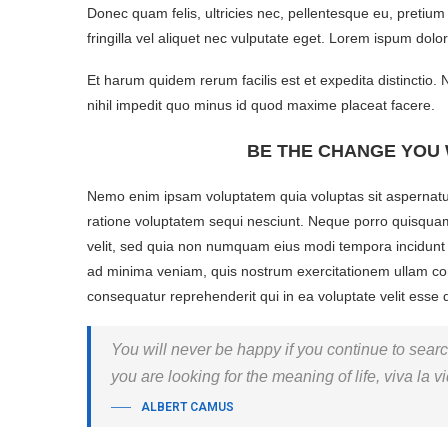
Donec quam felis, ultricies nec, pellentesque eu, preti
fringilla vel aliquet nec vulputate eget. Lorem ispum dolo
Et harum quidem rerum facilis est et expedita distinctio.
nihil impedit quo minus id quod maxime placeat facere.
BE THE CHANGE YOU 
Nemo enim ipsam voluptatem quia voluptas sit aspernatur
ratione voluptatem sequi nesciunt. Neque porro quisquam 
velit, sed quia non numquam eius modi tempora incidunt
ad minima veniam, quis nostrum exercitationem ullam corp
consequatur reprehenderit qui in ea voluptate velit esse 
You will never be happy if you continue to search
you are looking for the meaning of life, viva la
ALBERT CAMUS