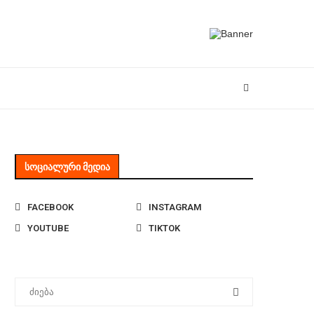
ᲡᲝᲪᲘᲐᲚᲣᲠᲘ ᲛᲔᲓᲘᲐ
FACEBOOK
INSTAGRAM
YOUTUBE
TIKTOK