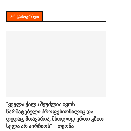
ᲐᲠ ᲒᲐᲛᲝᲒᲠᲩᲔᲗ
“ყველა ქალს შეუძლია იყოს
წარმატებული პროფესიონალიც და
დედაც, მთავარია, მხოლოდ ერთი გზით
სვლა არ აირჩიოს” – თეონა