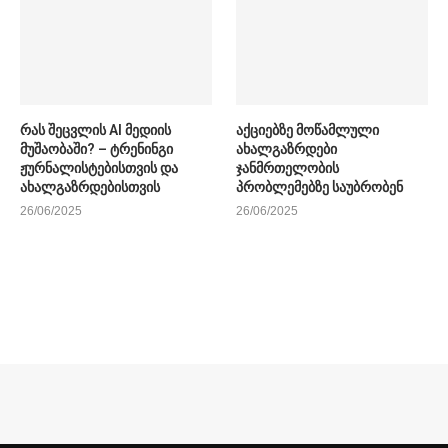
რას შეცვლის AI მედიის
აქციებზე მოწამლული
მუშაობაში? – ტრენინგი
ახალგაზრდები
ჟურნალისტებისთვის და
ჯანმრთელობის
ახალგაზრდებისთვის
პრობლემებზე საუბრობენ
26/06/2025
26/06/2025