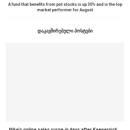
A fund that benefits from pot stocks is up 30% and is the top
market performer for August
ᲓᲐᲙᲐᲕᲨᲘᲠᲔᲑᲣᲚᲘ ᲞᲝᲡᲢᲔᲑᲘ
Nike’s online sales surge in days after Kaepernick...