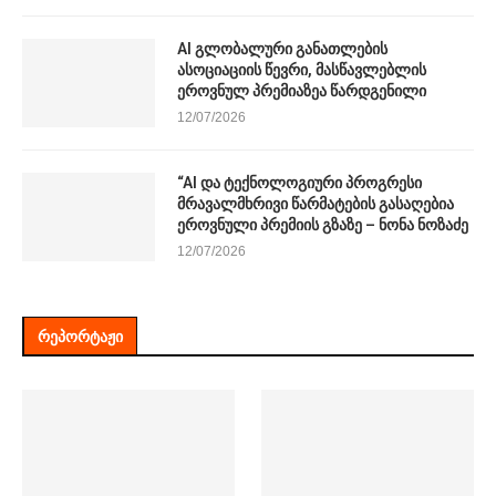
AI გლობალური განათლების
ასოციაციის წევრი, მასწავლებლის
ეროვნულ პრემიაზეა წარდგენილი
12/07/2026
“AI და ტექნოლოგიური პროგრესი
მრავალმხრივი წარმატების გასაღებია
ეროვნული პრემიის გზაზე – ნონა ნოზაძე
12/07/2026
ᲠᲔᲞᲝᲠᲢᲐᲟᲘ