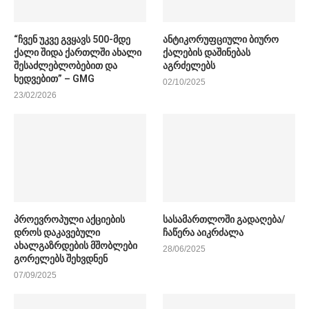
“ჩვენ უკვე გვყავს 500-მდე
ანტიკორუფციული ბიურო
ქალი შიდა ქართლში ახალი
ქალების დაშინებას
შესაძლებლობებით და
აგრძელებს
ხედვებით” – GMG
02/10/2025
23/02/2026
პროევროპული აქციების
სასამართლოში გადაღება/
დროს დაკავებული
ჩაწერა აიკრძალა
ახალგაზრდების მშობლები
28/06/2025
გორელებს შეხვდნენ
07/09/2025