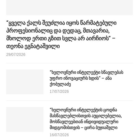
“ყველა ქალს შეუძლია იყოს წარმატებული
პროფესიონალიც და დედაც, მთავარია,
მხოლოდ ერთი გზით სვლა არ აირჩიოს” –
თეონა ეგნატაშვილი
29/07/2026
“ხელოვნური ინტელექტი სწავლებას
უფრო ინოვაციურს ხდის“ – ანა
ქობულაძე
17/07/2026
“ხელოვნური ინტელექტის ცოდნა
მასწავლებლისთვის აუცილებელია,
მოსწავლეებთან ინდივიდუალური
მიდგომისთვის – ცირა ბუჯიაშვლი
16/07/2026