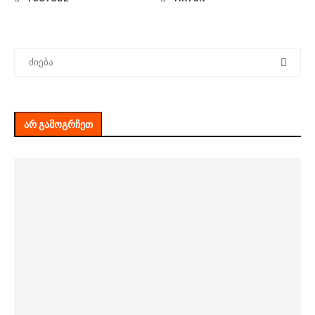
ᲐᲠ ᲒᲐᲛᲝᲒᲠᲩᲔᲗ