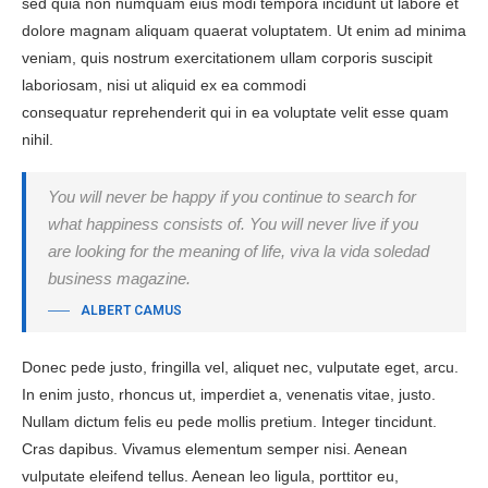
sed quia non numquam eius modi tempora incidunt ut labore et
dolore magnam aliquam quaerat voluptatem. Ut enim ad minima
veniam, quis nostrum exercitationem ullam corporis suscipit
laboriosam, nisi ut aliquid ex ea commodi
consequatur reprehenderit qui in ea voluptate velit esse quam
nihil.
You will never be happy if you continue to search for
what happiness consists of. You will never live if you
are looking for the meaning of life, viva la vida soledad
business magazine.
ALBERT CAMUS
Donec pede justo, fringilla vel, aliquet nec, vulputate eget, arcu.
In enim justo, rhoncus ut, imperdiet a, venenatis vitae, justo.
Nullam dictum felis eu pede mollis pretium. Integer tincidunt.
Cras dapibus. Vivamus elementum semper nisi. Aenean
vulputate eleifend tellus. Aenean leo ligula, porttitor eu,