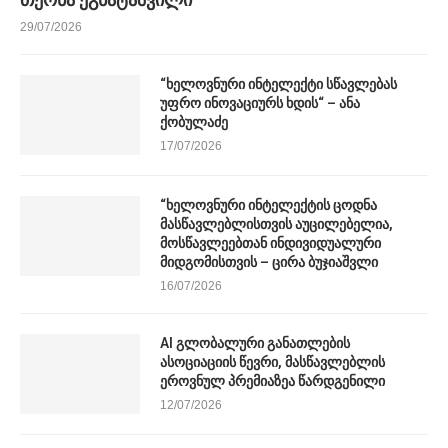
29/07/2026
“ხელოვნური ინტელექტი სწავლებას
უფრო ინოვაციურს ხდის“ – ანა
ქობულაძე
17/07/2026
“ხელოვნური ინტელექტის ცოდნა
მასწავლებლისთვის აუცილებელია,
მოსწავლეებთან ინდივიდუალური
მიდგომისთვის – ცირა ბუჯიაშვლი
16/07/2026
AI გლობალური განათლების
ასოციაციის წევრი, მასწავლებლის
ეროვნულ პრემიაზეა წარდგენილი
12/07/2026