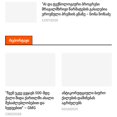
“AI და ტექნოლოგიური პროგრესი
მრავალმხრივი წარმატების გასაღებია
ეროვნული პრემიის გზაზე – ნონა ნოზაძე
12/07/2026
ᲠᲔᲞᲝᲠᲢᲐᲟᲘ
“ჩვენ უკვე გვყავს 500-მდე
ანტიკორუფციული ბიურო
ქალი შიდა ქართლში ახალი
ქალების დაშინებას
შესაძლებლობებით და
აგრძელებს
ხედვებით” – GMG
02/10/2025
23/02/2026