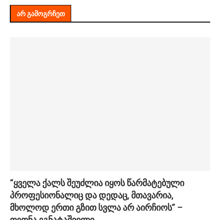
ᲐᲠ ᲒᲐᲛᲝᲒᲠᲩᲔᲗ
“ყველა ქალს შეუძლია იყოს წარმატებული
პროფესიონალიც და დედაც, მთავარია,
მხოლოდ ერთი გზით სვლა არ აირჩიოს” –
თეონა ეგნატაშვილი