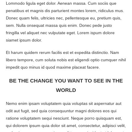
Lommodo ligula eget dolor. Aenean massa. Cum sociis que
penatibus et magnis dis parturient montes lorem, ridiculus mus.
Donec quam felis, ultricies nec, pellentesque eu, pretium quis,
sem. Nulla onsequat massa quis enim. Donec pede justo
fringilla vel aliquet nec vulputate eget. Lorem ispum dolore
siamet ipsum dolor.
Et harum quidem rerum facilis est et expedita distinctio. Nam
libero tempore, cum soluta nobis est eligendi optio cumquer nihil
impedit quo minus id quod maxime placeat facere.
BE THE CHANGE YOU WANT TO SEE IN THE
WORLD
Nemo enim ipsam voluptatem quia voluptas sit aspernatur aut
odit aut fugit, sed quia consequuntur magni dolores eos qui
ratione voluptatem sequi nesciunt. Neque porro quisquam est,
qui dolorem ipsum quia dolor sit amet, consectetur, adipisci velit,