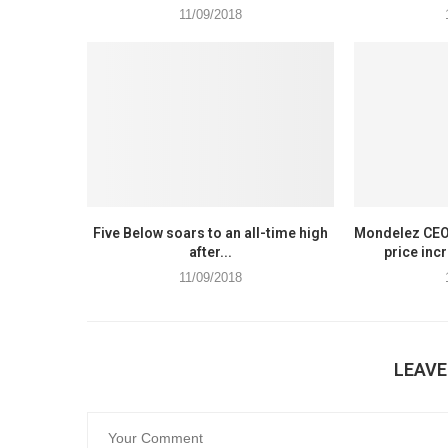
11/09/2018
Five Below soars to an all-time high
Mondelez CEO
after...
price inc
11/09/2018
LEAV