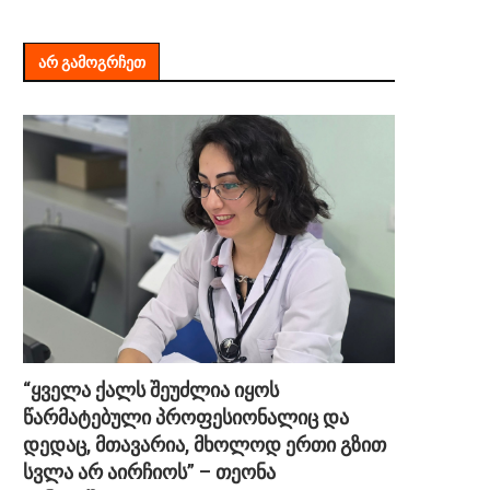
ᲐᲠ ᲒᲐᲛᲝᲒᲠᲩᲔᲗ
“ყველა ქალს შეუძლია იყოს
წარმატებული პროფესიონალიც და
დედაც, მთავარია, მხოლოდ ერთი გზით
სვლა არ აირჩიოს” – თეონა