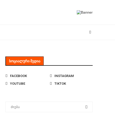
ᲡᲝᲪᲘᲐᲚᲣᲠᲘ ᲛᲔᲓᲘᲐ
FACEBOOK
INSTAGRAM
YOUTUBE
TIKTOK