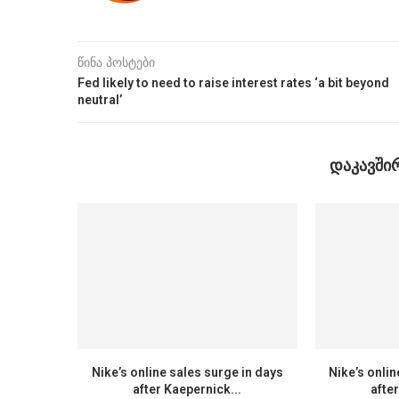
წინა პოსტები
Fed likely to need to raise interest rates ‘a bit beyond
neutral’
ᲓᲐᲙᲐᲕᲨᲘ
Nike’s online sales surge in days
Nike’s onlin
after Kaepernick...
afte