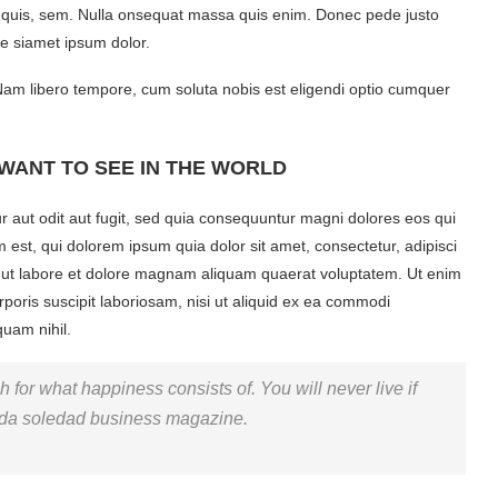
um quis, sem. Nulla onsequat massa quis enim. Donec pede justo
re siamet ipsum dolor.
 Nam libero tempore, cum soluta nobis est eligendi optio cumquer
WANT TO SEE IN THE WORLD
 aut odit aut fugit, sed quia consequuntur magni dolores eos qui
est, qui dolorem ipsum quia dolor sit amet, consectetur, adipisci
 ut labore et dolore magnam aliquam quaerat voluptatem. Ut enim
oris suscipit laboriosam, nisi ut aliquid ex ea commodi
quam nihil.
 for what happiness consists of. You will never live if
 vida soledad business magazine.