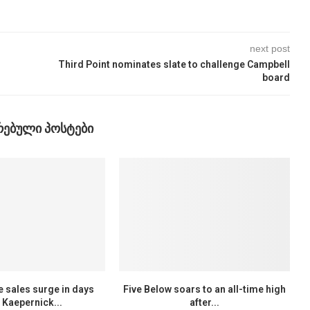
next post
Third Point nominates slate to challenge Campbell
board
ᲠᲔᲑᲣᲚᲘ ᲞᲝᲡᲢᲔᲑᲘ
e sales surge in days
Five Below soars to an all-time high
r Kaepernick...
after...