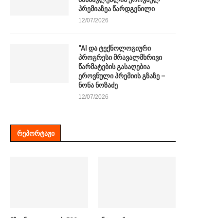
პრემიაზეა წარდგენილი
12/07/2026
“AI და ტექნოლოგიური
პროგრესი მრავალმხრივი
წარმატების გასაღებია
ეროვნული პრემიის გზაზე –
ნონა ნოზაძე
12/07/2026
ᲠᲔᲞᲝᲠᲢᲐᲟᲘ