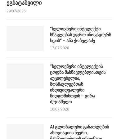
ეგნატაშვილი
29/07/2026
“ხელოვნური ინტელექტი
სწავლებას უფრო ინოვაციურს
ხდის“ – ანა ქობულაძე
17/07/2026
“ხელოვნური ინტელექტის
ცოდნა მასწავლებლისთვის
აუცილებელია,
მოსწავლეებთან
ინდივიდუალური
მიდგომისთვის – ცირა
ბუჯიაშვლი
16/07/2026
AI გლობალური განათლების
ასოციაციის წევრი,
მასწავლებლის ეროვნულ