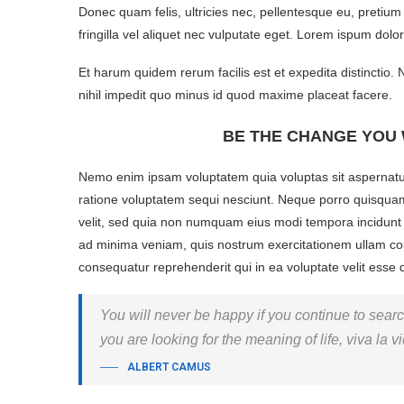
Donec quam felis, ultricies nec, pellentesque eu, preti
fringilla vel aliquet nec vulputate eget. Lorem ispum dolo
Et harum quidem rerum facilis est et expedita distinctio.
nihil impedit quo minus id quod maxime placeat facere.
BE THE CHANGE YOU 
Nemo enim ipsam voluptatem quia voluptas sit aspernatur
ratione voluptatem sequi nesciunt. Neque porro quisquam 
velit, sed quia non numquam eius modi tempora incidunt
ad minima veniam, quis nostrum exercitationem ullam corp
consequatur reprehenderit qui in ea voluptate velit esse 
You will never be happy if you continue to search
you are looking for the meaning of life, viva la
ALBERT CAMUS